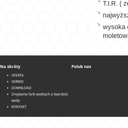
T.I.R. (
najwyższ
wysoka o
moletowa
Na skróty
Polub nas
OFERTA
SERWIS
DOWNLOAD
Zmywanie farb wodnych a twardość
wody
KONTAKT