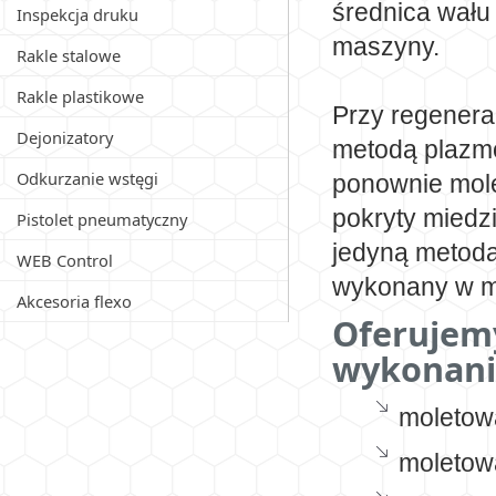
średnica wału
Inspekcja druku
maszyny.
Rakle stalowe
Rakle plastikowe
Przy regenera
Dejonizatory
metodą plazmo
Odkurzanie wstęgi
ponownie molet
pokryty miedzi
Pistolet pneumatyczny
jedyną metodą
WEB Control
wykonany w mie
Akcesoria flexo
Oferujem
wykonani
moletow
moletow