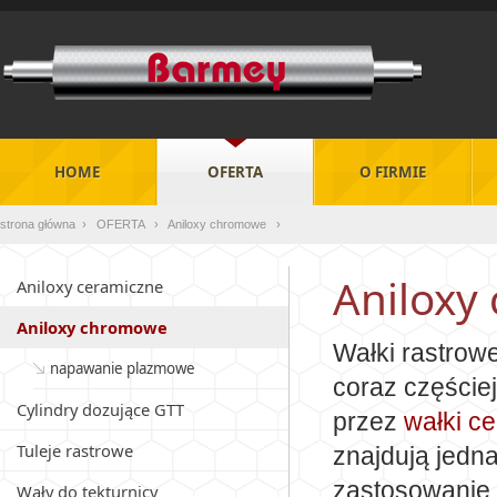
HOME
OFERTA
O FIRMIE
strona główna ›
OFERTA ›
Aniloxy chromowe ›
Aniloxy
Aniloxy ceramiczne
Aniloxy chromowe
Wałki rastro
napawanie plazmowe
coraz częście
Cylindry dozujące GTT
przez
wałki c
Tuleje rastrowe
znajdują jedn
zastosowanie
Wały do tekturnicy