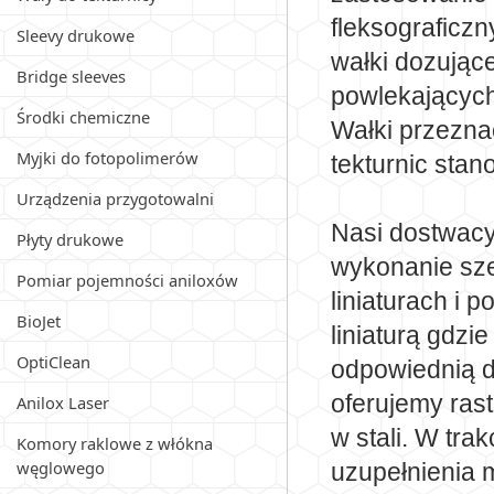
fleksograficz
Sleevy drukowe
wałki dozują
Bridge sleeves
powlekających 
Środki chemiczne
Wałki przezn
Myjki do fotopolimerów
tekturnic sta
Urządzenia przygotowalni
Nasi dostwac
Płyty drukowe
wykonanie szer
Pomiar pojemności aniloxów
liniaturach i 
BioJet
liniaturą gdz
OptiClean
odpowiednią do
oferujemy ras
Anilox Laser
w stali. W tra
Komory raklowe z włókna
węglowego
uzupełnienia 