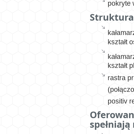
pokryte
Struktur
kałamar
kształt 
kałamar
kształt 
rastra p
(połącz
positiv 
Oferowan
spełniają